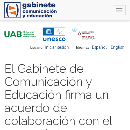
Togg
navi
Pasar
al
contenido
principal
Iniciar sesión
Español
English
Usuario
Idiomas
El Gabinete de
Comunicación y
Educación firma un
acuerdo de
colaboración con el