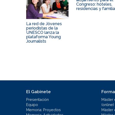
Congreso: hoteles,
residencias y famili
La red de Jóvenes
periodistas de la
UNESCO lanza la
plataforma Young
Journalists
El Gabinete
Forma
Presentación
Máster 
Equipo
(online)
Memoria: Proyectos
Máster 
Memoria: Actividades
Máster 