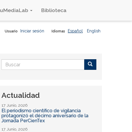
duMediaLab
Biblioteca
Iniciar sesión
Español
English
Usuario
Idiomas
Formulario
de
Buscar
búsqueda
Actualidad
17 Junio, 2026
El periodismo científico de vigilancia
protagonizó el décimo aniversario de la
Jornada PerCienTex
17 Junio, 2026