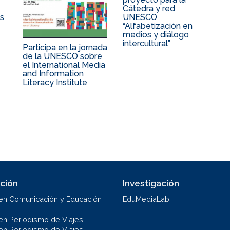
Cátedra y red
as
UNESCO
“Alfabetización en
medios y diálogo
intercultural”
Participa en la jornada
de la UNESCO sobre
el International Media
and Information
Literacy Institute
ción
Investigación
en Comunicación y Educación
EduMediaLab
en Periodismo de Viajes
en Periodismo de Viajes