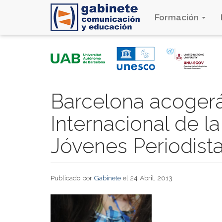
Formación
Pasar
al
contenido
principal
Barcelona acogerá
Internacional de 
Jóvenes Periodist
Publicado por
Gabinete
el 24 Abril, 2013