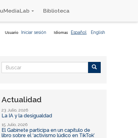
duMediaLab
Biblioteca
Iniciar sesión
Español
English
Usuario
Idiomas
Formulario
de
Buscar
búsqueda
Actualidad
23 Julio, 2026
La IA y la desigualdad
15 Julio, 2026
El Gabinete participa en un capítulo de
libro sobre el ‘activismo lúdico en TikTok’