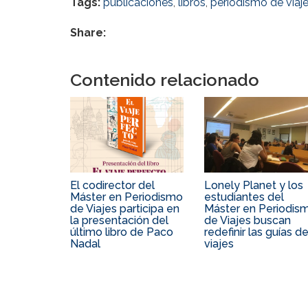
Tags:
publicaciones
,
libros
,
periodismo de viaj
Share:
Contenido relacionado
El codirector del
Lonely Planet y los
Máster en Periodismo
estudiantes del
de Viajes participa en
Máster en Periodis
la presentación del
de Viajes buscan
último libro de Paco
redefinir las guías d
Nadal
viajes