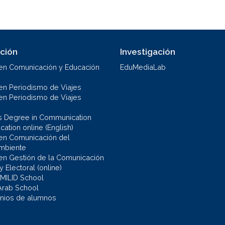
ción
Investigación
en Comunicación y Educación
EduMediaLab
en Periodismo de Viajes
en Periodismo de Viajes
s Degree in Communication
ation online (English)
en Comunicación del
mbiente
en Gestión de la Comunicación
 y Electoral (online)
 MILID School
Arab School
nios de alumnos