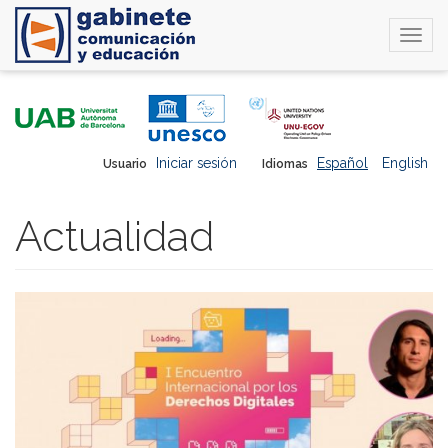
Togg
navi
Pasar
al
contenido
principal
Iniciar sesión
Español
English
Usuario
Idiomas
Actualidad