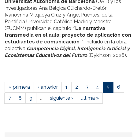
Universitat Autònoma de Barcelona
(UAB) y los
investigadores Ana Bélgica Güichardo-Bretón,
Ivanovnna Milqueya Cruz y Ángel Puentes, de la
Pontificia Universidad Católica Madre y Maestra
(PUCMM) publican el capítulo
“
La narrativa
transmedia en el aula: proyecto de aplicación con
estudiantes de comunicación
”
, incluido en la obra
colectiva
Competencia Digital, Inteligencia Artificial y
Ecosistemas Educativos del Futuro
(Dykinson, 2026).
« primera
‹ anterior
1
2
3
4
5
6
7
8
9
…
siguiente ›
última »