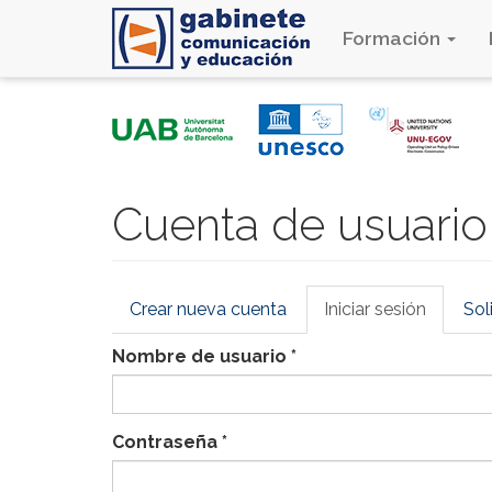
Formación
Pasar
al
contenido
principal
Cuenta de usuario
Solapas
Crear nueva cuenta
Iniciar sesión
(solapa
Sol
principales
activa)
Nombre de usuario
*
Contraseña
*