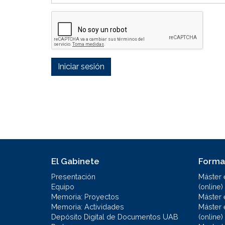
Iniciar sesión
El Gabinete
Forma
Presentación
Máster 
Equipo
(online)
Memoria: Proyectos
Máster 
Memoria: Actividades
Máster 
Depósito Digital de Documentos UAB
(online)