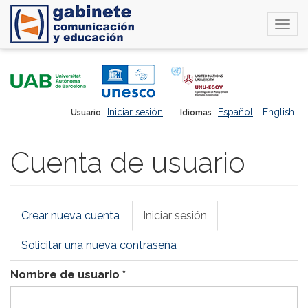
Togg
navi
Pasar
al
contenido
principal
Iniciar sesión
Español
English
Usuario
Idiomas
Cuenta de usuario
Solapas
Crear nueva cuenta
Iniciar sesión
(solapa
principales
activa)
Solicitar una nueva contraseña
Nombre de usuario
*