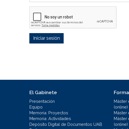
Iniciar sesión
El Gabinete
Forma
Presentación
Máster 
Equipo
(online)
Memoria: Proyectos
Máster 
Memoria: Actividades
Máster 
Depósito Digital de Documentos UAB
(online)