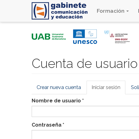
Formación
Pasar
al
contenido
principal
Cuenta de usuario
Solapas
Crear nueva cuenta
Iniciar sesión
(solapa
Sol
principales
activa)
Nombre de usuario
*
Contraseña
*