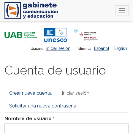
Togg
navi
Pasar
al
contenido
principal
Iniciar sesión
Español
English
Usuario
Idiomas
Cuenta de usuario
Solapas
Crear nueva cuenta
Iniciar sesión
(solapa
principales
activa)
Solicitar una nueva contraseña
Nombre de usuario
*