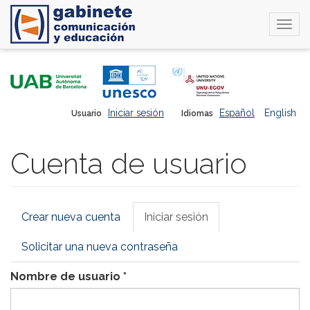
Togg
navi
Pasar
al
contenido
principal
Iniciar sesión
Español
English
Usuario
Idiomas
Cuenta de usuario
Solapas
Crear nueva cuenta
Iniciar sesión
(solapa
principales
activa)
Solicitar una nueva contraseña
Nombre de usuario
*