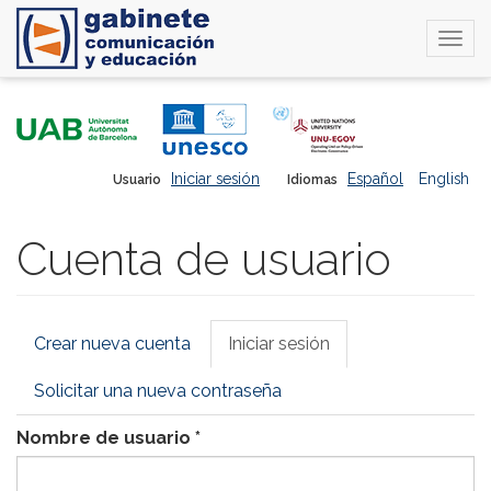
Togg
navi
Pasar
al
contenido
principal
Iniciar sesión
Español
English
Usuario
Idiomas
Cuenta de usuario
Solapas
Crear nueva cuenta
Iniciar sesión
(solapa
principales
activa)
Solicitar una nueva contraseña
Nombre de usuario
*