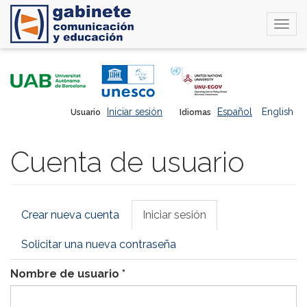
Togg
navi
Pasar
al
contenido
principal
Iniciar sesión
Español
English
Usuario
Idiomas
Cuenta de usuario
Solapas
Crear nueva cuenta
Iniciar sesión
(solapa
principales
activa)
Solicitar una nueva contraseña
Nombre de usuario
*