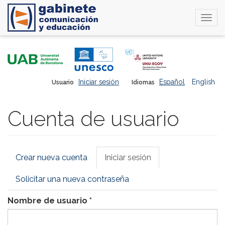
Togg
navi
Pasar
al
contenido
principal
Iniciar sesión
Español
English
Usuario
Idiomas
Cuenta de usuario
Solapas
Crear nueva cuenta
Iniciar sesión
(solapa
principales
activa)
Solicitar una nueva contraseña
Nombre de usuario
*