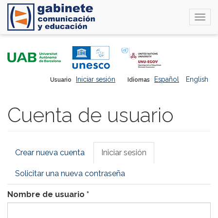
Togg
navi
Pasar
al
contenido
principal
Iniciar sesión
Español
English
Usuario
Idiomas
Cuenta de usuario
Solapas
Crear nueva cuenta
Iniciar sesión
(solapa
principales
activa)
Solicitar una nueva contraseña
Nombre de usuario
*