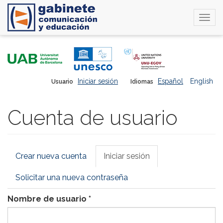
Togg
navi
Pasar
al
contenido
principal
Iniciar sesión
Español
English
Usuario
Idiomas
Cuenta de usuario
Solapas
Crear nueva cuenta
Iniciar sesión
(solapa
principales
activa)
Solicitar una nueva contraseña
Nombre de usuario
*