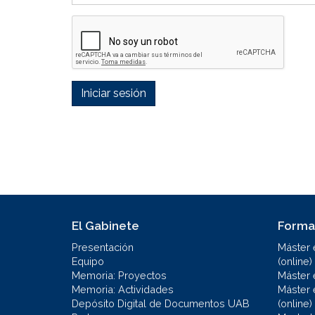
Iniciar sesión
El Gabinete
Forma
Presentación
Máster 
Equipo
(online)
Memoria: Proyectos
Máster 
Memoria: Actividades
Máster 
Depósito Digital de Documentos UAB
(online)