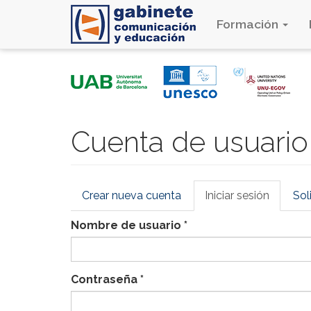
Formación
Pasar
al
contenido
principal
Cuenta de usuario
Solapas
Crear nueva cuenta
Iniciar sesión
(solapa
Sol
principales
activa)
Nombre de usuario
*
Contraseña
*