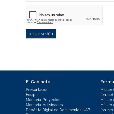
Iniciar sesión
El Gabinete
Forma
Presentación
Máster 
Equipo
(online)
Memoria: Proyectos
Máster 
Memoria: Actividades
Máster 
Depósito Digital de Documentos UAB
(online)