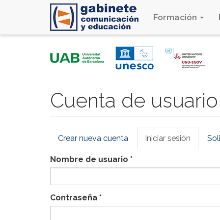
Formación
Pasar
al
contenido
principal
Cuenta de usuario
Solapas
Crear nueva cuenta
Iniciar sesión
(solapa
Sol
principales
activa)
Nombre de usuario
*
Contraseña
*