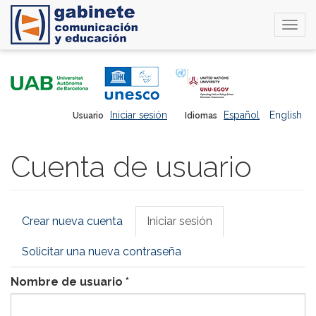
Togg
navi
Pasar
al
contenido
principal
Iniciar sesión
Español
English
Usuario
Idiomas
Cuenta de usuario
Solapas
Crear nueva cuenta
Iniciar sesión
(solapa
principales
activa)
Solicitar una nueva contraseña
Nombre de usuario
*