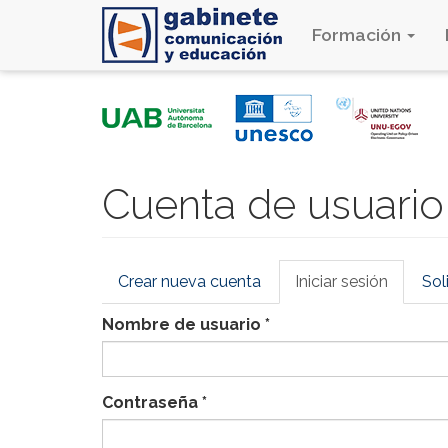
Formación
Pasar
al
contenido
principal
Cuenta de usuario
Solapas
Crear nueva cuenta
Iniciar sesión
(solapa
Sol
principales
activa)
Nombre de usuario
*
Contraseña
*