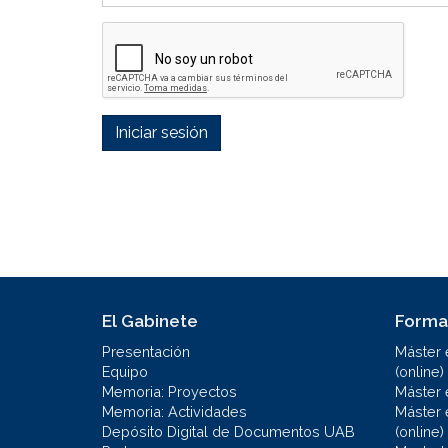
Iniciar sesión
El Gabinete
Forma
Presentación
Máster 
Equipo
(online)
Memoria: Proyectos
Máster 
Memoria: Actividades
Máster 
Depósito Digital de Documentos UAB
(online)