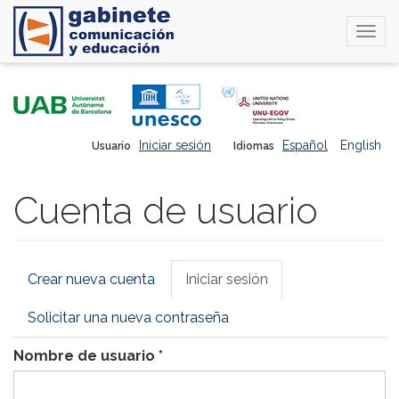
Togg
navi
Pasar
al
contenido
principal
Iniciar sesión
Español
English
Usuario
Idiomas
Cuenta de usuario
Solapas
Crear nueva cuenta
Iniciar sesión
(solapa
principales
activa)
Solicitar una nueva contraseña
Nombre de usuario
*