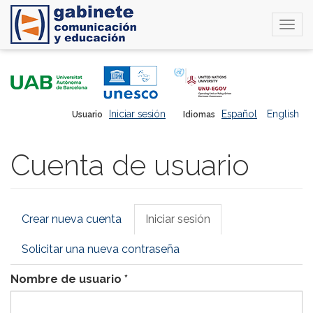
Togg
navi
Pasar
al
contenido
principal
Iniciar sesión
Español
English
Usuario
Idiomas
Cuenta de usuario
Solapas
Crear nueva cuenta
Iniciar sesión
(solapa
principales
activa)
Solicitar una nueva contraseña
Nombre de usuario
*