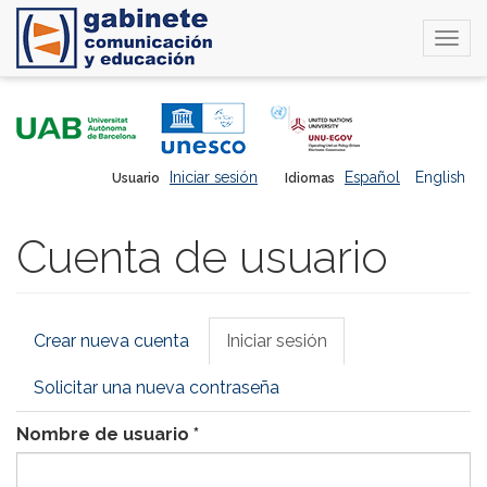
Togg
navi
Pasar
al
contenido
principal
Iniciar sesión
Español
English
Usuario
Idiomas
Cuenta de usuario
Solapas
Crear nueva cuenta
Iniciar sesión
(solapa
principales
activa)
Solicitar una nueva contraseña
Nombre de usuario
*