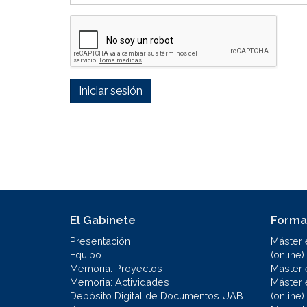
Iniciar sesión
El Gabinete
Forma
Presentación
Máster 
Equipo
(online)
Memoria: Proyectos
Máster 
Memoria: Actividades
Máster 
Depósito Digital de Documentos UAB
(online)