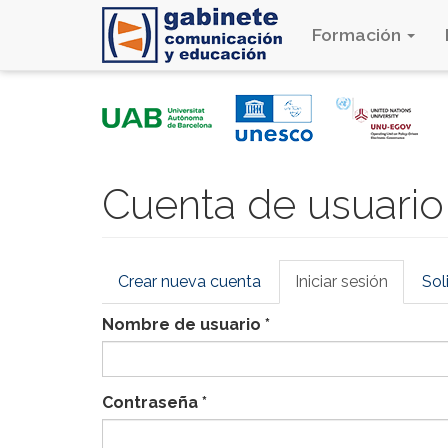
Formación
Pasar
al
contenido
principal
Cuenta de usuario
Solapas
Crear nueva cuenta
Iniciar sesión
(solapa
Sol
principales
activa)
Nombre de usuario
*
Contraseña
*