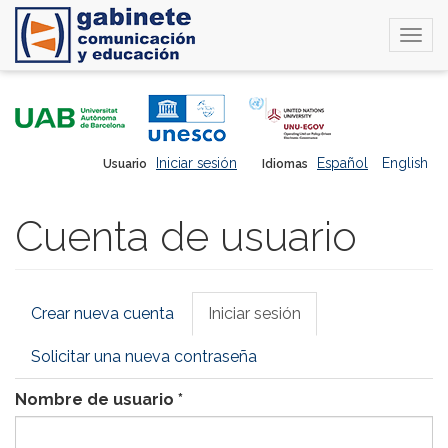
Togg
navi
Pasar
al
contenido
principal
Iniciar sesión
Español
English
Usuario
Idiomas
Cuenta de usuario
Solapas
Crear nueva cuenta
Iniciar sesión
(solapa
principales
activa)
Solicitar una nueva contraseña
Nombre de usuario
*