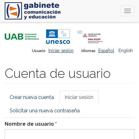
Togg
navi
Pasar
al
contenido
principal
Iniciar sesión
Español
English
Usuario
Idiomas
Cuenta de usuario
Solapas
Crear nueva cuenta
Iniciar sesión
(solapa
principales
activa)
Solicitar una nueva contraseña
Nombre de usuario
*