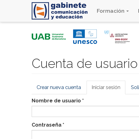
Formación
Pasar
al
contenido
principal
Cuenta de usuario
Solapas
Crear nueva cuenta
Iniciar sesión
(solapa
Sol
principales
activa)
Nombre de usuario
*
Contraseña
*