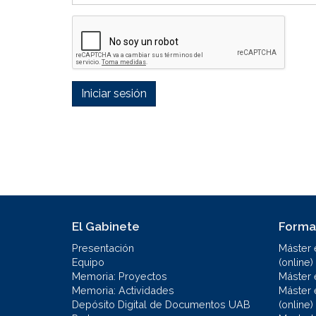
Iniciar sesión
El Gabinete
Forma
Presentación
Máster 
Equipo
(online)
Memoria: Proyectos
Máster 
Memoria: Actividades
Máster 
Depósito Digital de Documentos UAB
(online)