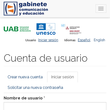
Togg
navi
Pasar
al
contenido
principal
Iniciar sesión
Español
English
Usuario
Idiomas
Cuenta de usuario
Solapas
Crear nueva cuenta
Iniciar sesión
(solapa
principales
activa)
Solicitar una nueva contraseña
Nombre de usuario
*