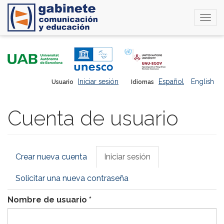
Togg
navi
Pasar
al
contenido
principal
Iniciar sesión
Español
English
Usuario
Idiomas
Cuenta de usuario
Solapas
Crear nueva cuenta
Iniciar sesión
(solapa
principales
activa)
Solicitar una nueva contraseña
Nombre de usuario
*