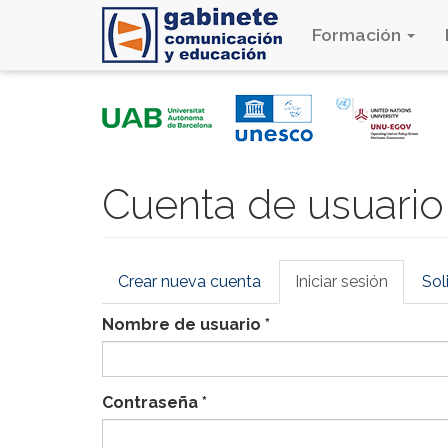
Formación
Pasar
al
contenido
principal
Cuenta de usuario
Solapas
Crear nueva cuenta
Iniciar sesión
(solapa
Sol
principales
activa)
Nombre de usuario
*
Contraseña
*