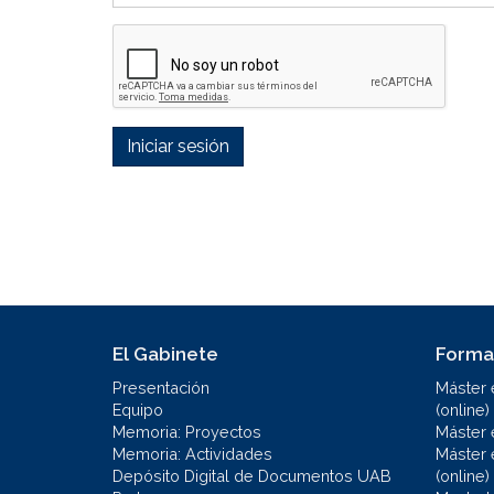
Iniciar sesión
El Gabinete
Forma
Presentación
Máster 
Equipo
(online)
Memoria: Proyectos
Máster 
Memoria: Actividades
Máster 
Depósito Digital de Documentos UAB
(online)