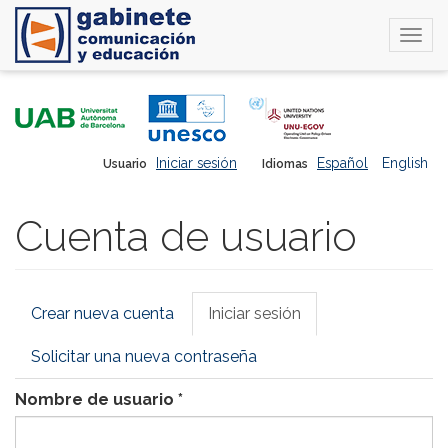
Togg
navi
Pasar
al
contenido
principal
Iniciar sesión
Español
English
Usuario
Idiomas
Cuenta de usuario
Solapas
Crear nueva cuenta
Iniciar sesión
(solapa
principales
activa)
Solicitar una nueva contraseña
Nombre de usuario
*