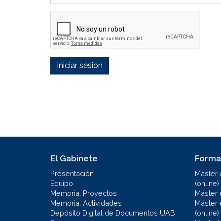
Iniciar sesión
El Gabinete
Forma
Presentación
Máster 
Equipo
(online)
Memoria: Proyectos
Máster 
Memoria: Actividades
Máster 
Depósito Digital de Documentos UAB
(online)