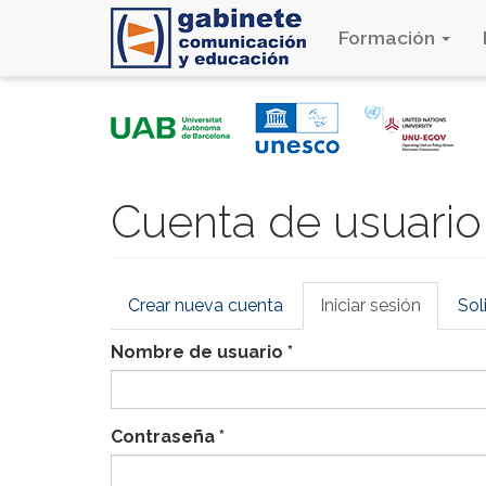
Formación
Pasar
al
contenido
principal
Cuenta de usuario
Solapas
Crear nueva cuenta
Iniciar sesión
(solapa
Sol
principales
activa)
Nombre de usuario
*
Contraseña
*