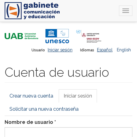
Togg
navi
Pasar
al
contenido
principal
Iniciar sesión
Español
English
Usuario
Idiomas
Cuenta de usuario
Solapas
Crear nueva cuenta
Iniciar sesión
(solapa
principales
activa)
Solicitar una nueva contraseña
Nombre de usuario
*