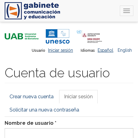
Togg
navi
Pasar
al
contenido
principal
Iniciar sesión
Español
English
Usuario
Idiomas
Cuenta de usuario
Solapas
Crear nueva cuenta
Iniciar sesión
(solapa
principales
activa)
Solicitar una nueva contraseña
Nombre de usuario
*