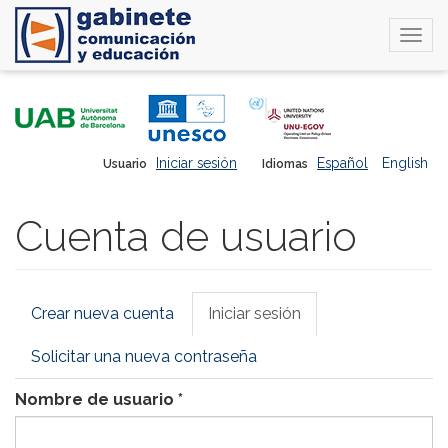
Togg
navi
Pasar
al
contenido
principal
Iniciar sesión
Español
English
Usuario
Idiomas
Cuenta de usuario
Solapas
Crear nueva cuenta
Iniciar sesión
(solapa
principales
activa)
Solicitar una nueva contraseña
Nombre de usuario
*