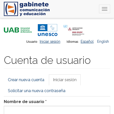
Togg
navi
Pasar
al
contenido
principal
Iniciar sesión
Español
English
Usuario
Idiomas
Cuenta de usuario
Solapas
Crear nueva cuenta
Iniciar sesión
(solapa
principales
activa)
Solicitar una nueva contraseña
Nombre de usuario
*