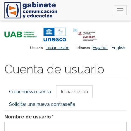
Togg
navi
Pasar
al
contenido
principal
Iniciar sesión
Español
English
Usuario
Idiomas
Cuenta de usuario
Solapas
Crear nueva cuenta
Iniciar sesión
(solapa
principales
activa)
Solicitar una nueva contraseña
Nombre de usuario
*