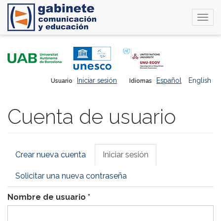
Togg
navi
Pasar
al
contenido
principal
Iniciar sesión
Español
English
Usuario
Idiomas
Cuenta de usuario
Solapas
Crear nueva cuenta
Iniciar sesión
(solapa
principales
activa)
Solicitar una nueva contraseña
Nombre de usuario
*