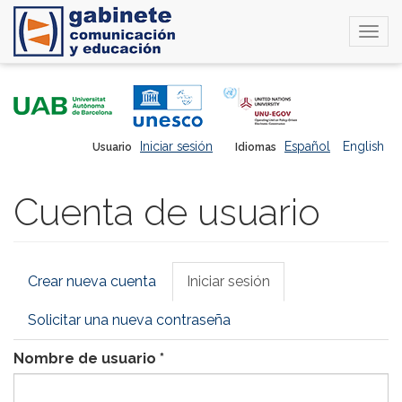
Togg
navi
Pasar
al
contenido
principal
Iniciar sesión
Español
English
Usuario
Idiomas
Cuenta de usuario
Solapas
Crear nueva cuenta
Iniciar sesión
(solapa
principales
activa)
Solicitar una nueva contraseña
Nombre de usuario
*