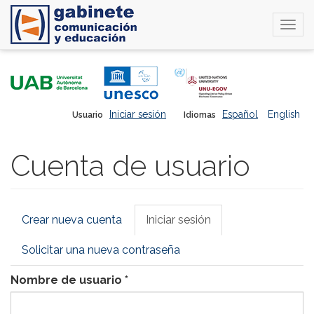
Togg
navi
Pasar
al
contenido
principal
Iniciar sesión
Español
English
Usuario
Idiomas
Cuenta de usuario
Solapas
Crear nueva cuenta
Iniciar sesión
(solapa
principales
activa)
Solicitar una nueva contraseña
Nombre de usuario
*