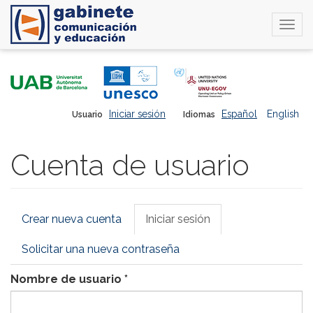
Togg
navi
Pasar
al
contenido
principal
Iniciar sesión
Español
English
Usuario
Idiomas
Cuenta de usuario
Solapas
Crear nueva cuenta
Iniciar sesión
(solapa
principales
activa)
Solicitar una nueva contraseña
Nombre de usuario
*